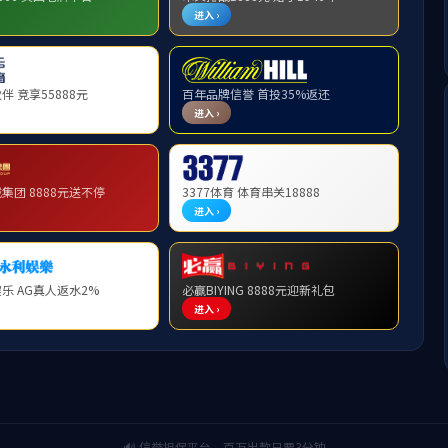
公告
社科动态
社科联
项目管理
成果管
联官网西班牙语国家研究中心罗晨曦博士翻译的《
洲bw必威西汉姆联官网理事会出版对外发行
发布时间： 2025年11月13日 17:15 作者： 来源： 浏览次数：
国成立76周年，由bw必威西汉姆联官网西班牙语国家研究
》（El rol de la sociología en la transform
官网理事会出版社(CLACSO)出版，这是我国第二位在
了我校在区域国别研究领域的引领作用。