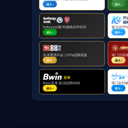
首 页
部门简介
betway西汉姆
通知
官网
成果推介
最新研究成果 | bw必威西汉姆
2025年10月，为庆祝中华人民共和
持的“丝路书香出版工程”外译项目———《社会学与中国社会巨变
班牙文版本正式在拉丁美洲bw必威西汉姆联
术机构成功出版的青年学者，极大的凸显