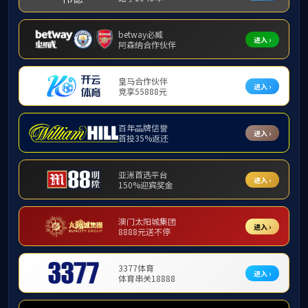
首 页
部门简介
betway西汉姆
通知公告
官网
省部级文
管理文件
国家级文件
关于印发重
省部级文件
关于印发重
重庆市bw
学校文件
关于重庆市