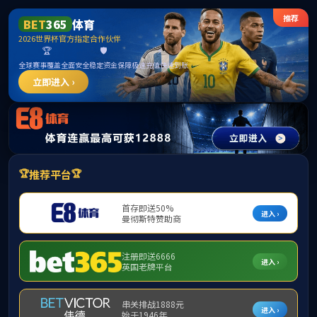
******
中国·必威(bw·西汉姆联)官网-
West Ham United