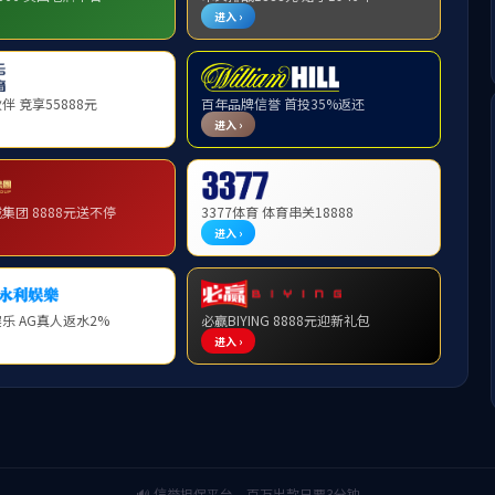
公告
社科动态
社科联
项目管理
成果管
项目
高校基本科研业务费专项鉴定结项审批书
必威西汉姆联官网用印申请表
上页
1
下页