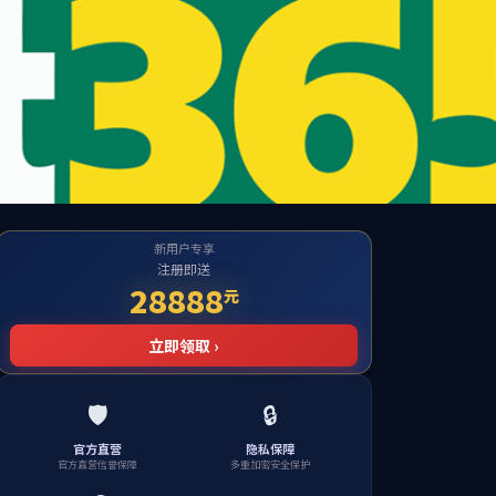
United