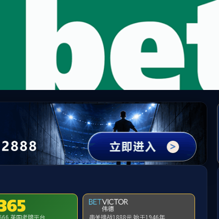
国·必威(bw·西汉姆联)官网-West Ham Unit
请输入验证码下载附件