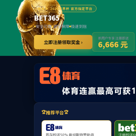
******
中