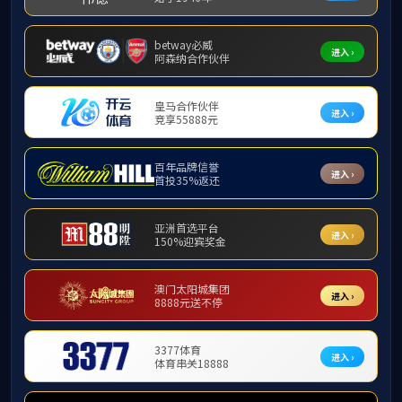
首 页
部门简介
betway西汉姆
通知公告
官网
学术看板
中心举行“全球教育
发布
11月22日，由教育部人文bw必威西汉
际学院、教师教育学院及附属中学共同主办的“全
汉姆联官网国际学院学术报告厅举行。来自中
全球教育治理体系改革、中华民族共同体意识